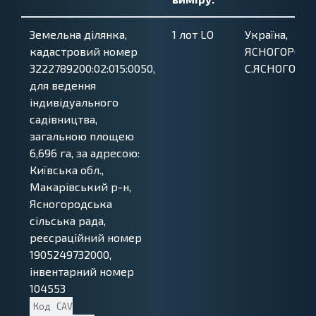
Земельна ділянка,
1
лот
LO
Україна,
кадастровий номер
ЯСНОГОРОДС
3222789200:02:015:0050,
С.ЯСНОГОРОД
для ведення
індивідуального
садівництва,
загальною площею
6,696 га, за адресою:
Київська обл.,
Макарівський р-н,
Ясногородська
сільська рада,
реєсраційний номер
1905249732000,
інвентарний номер
104553
Код
CAV