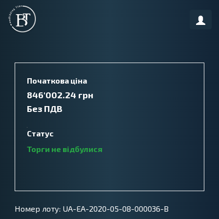
Початкова ціна
846'002.24
грн
UAH
Без ПДВ
Статус
Торги не відбулися
unsuccessful
Номер лоту:
UA-EA-2020-05-08-000036-B