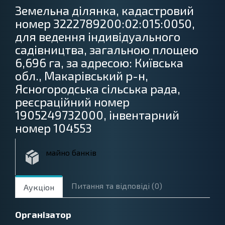
Земельна ділянка, кадастровий
dgfOtherAssets
номер 3222789200:02:015:0050,
для ведення індивідуального
садівництва, загальною площею
6,696 га, за адресою: Київська
обл., Макарівський р-н,
Ясногородська сільська рада,
реєсраційний номер
1905249732000, інвентарний
номер 104553
майно банків
dgfOtherAssets
Питання та вiдповiдi
(0)
Аукціон
Органiзатор