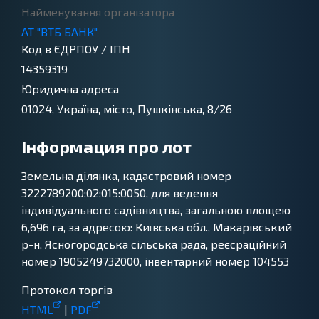
Найменування органiзатора
АТ "ВТБ БАНК"
Код в ЄДРПОУ / ІПН
14359319
Юридична адреса
01024, Україна, місто, Пушкінська, 8/26
Інформация про лот
Земельна ділянка, кадастровий номер
3222789200:02:015:0050, для ведення
індивідуального садівництва, загальною площею
6,696 га, за адресою: Київська обл., Макарівський
р-н, Ясногородська сільська рада, реєсраційний
номер 1905249732000, інвентарний номер 104553
Протокол торгів
HTML
|
PDF