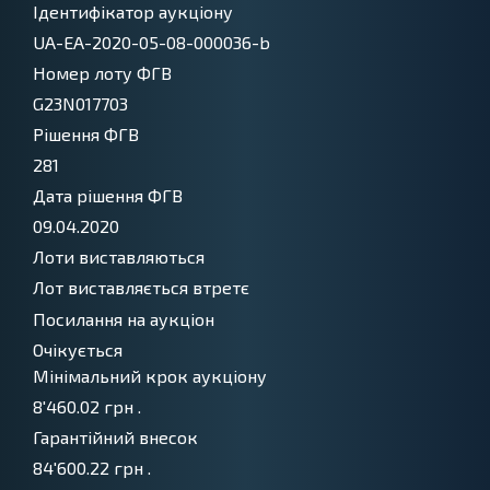
Ідентифікатор аукціону
UA-EA-2020-05-08-000036-b
Номер лоту ФГВ
G23N017703
Рішення ФГВ
281
Дата рішення ФГВ
09.04.2020
Лоти виставляються
Лот виставляється втретє
3
Посилання на аукціон
Очікується
Мінімальний крок аукціону
8'460.02
грн .
Гарантійний внесок
84'600.22
грн .