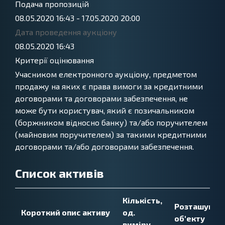
Подача пропозицій
08.05.2020 16:43
-
17.05.2020 20:00
Дата проведення аукціону
08.05.2020 16:43
Критерії оцінювання
Учасником електронного аукціону, предметом
продажу на яких є права вимоги за кредитними
договорами та договорами забезпечення, не
може бути користувач, який є позичальником
(боржником відносно банку) та/або поручителем
(майновим поручителем) за такими кредитними
договорами та/або договорами забезпечення.
Список активів
Кількість,
Розташуван
Короткий опис активу
од.
об'екту
виміру.