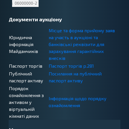
Земельні
:
06000000-2
ділянки
Документи аукціону
Місце та форма прийому заяв
Юридична
на участь в аукціоні та
інформація
банківські реквізити для
Майданчиків
зарахування гарантійних
внесків
x_dgfPlatformLegalDetails
Паспорт торгів
Паспорт торгів р.281
tenderNotice
Публічний
Посилання на публічний
паспорт активу
паспорт активу
x_dgfPublicAssetCertificate
Порядок
ознайомлення з
Інформація щодо порядку
активом у
ознайомлення
віртуальній
x_dgfAssetFamiliarization
кімнаті даних